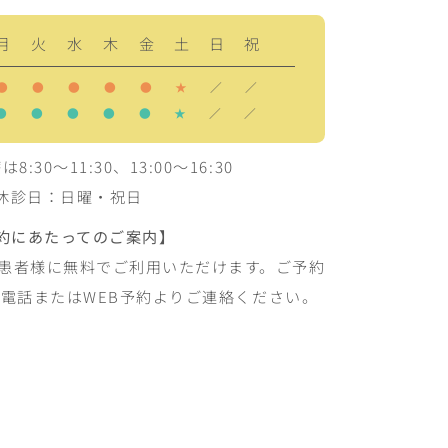
月
火
水
木
金
土
日
祝
●
●
●
●
●
★
／
／
●
●
●
●
●
★
／
／
:30～11:30、13:00～16:30
休診日：日曜・祝日
約にあたってのご案内】
は患者様に無料でご利用いただけます。ご予約
電話またはWEB予約よりご連絡ください。